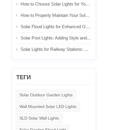
How to Choose Solar Lights for Your Front Yard
How to Properly Maintain Your Solar Lights
Solar Flood Lights for Enhanced Outdoor Security and Brightness
Solar Post Lights: Adding Style and Functionality to Your Posts
Solar Lights for Railway Stations: Sustainable Lighting for Commuters
ТЕГИ
Solar Outdoor Garden Lights
Wall Mounted Solar LED Lights
SLD Solar Wall Lights
Solar Garden Flood Light