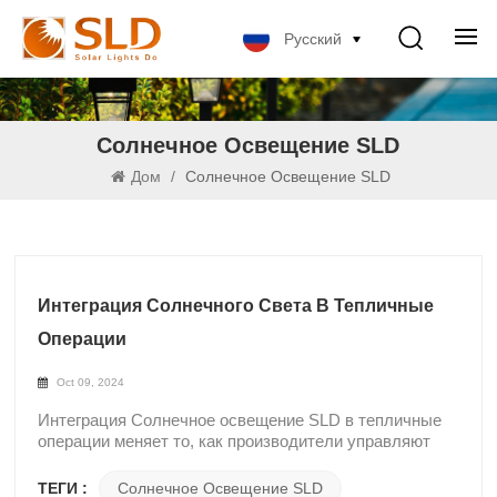
Русский
Солнечное Освещение SLD
Дом
/
Солнечное Освещение SLD
Интеграция Солнечного Света В Тепличные
Операции
Oct 09, 2024
Интеграция Солнечное освещение SLD в тепличные
операции меняет то, как производители управляют
использованием энергии, поддерживая при этом
устойчивые методы ведения сельского хозяйства.
ТЕГИ :
Солнечное Освещение SLD